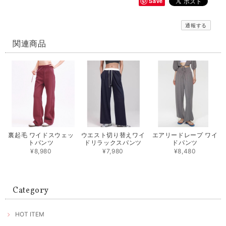
Save
通報する
関連商品
裏起毛 ワイドスウェッ
ウエスト切り替えワイ
エアリードレープ ワイ
トパンツ
ドリラックスパンツ
ドパンツ
¥8,980
¥7,980
¥8,480
Category
HOT ITEM