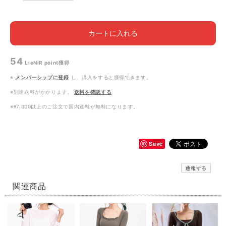
カートに入れる
54
LieNiR point
獲得
※
メンバーシップに登録
し、購入をすると獲得できます。
※別途送料がかかります。
送料を確認する
※¥7,000以上のご注文で国内送料が無料になります。
Save
通報する
関連商品