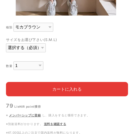
種類
サイズをお選び下さい(S.M.L)
数量
カートに入れる
79
LieNiR point
獲得
※
メンバーシップに登録
し、購入をすると獲得できます。
※別途送料がかかります。
送料を確認する
※¥7,000以上のご注文で国内送料が無料になります。