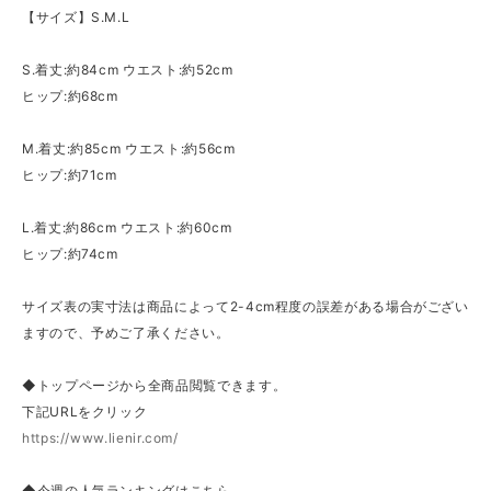
【サイズ】S.M.L
S.着丈:約84cm ウエスト:約52cm
ヒップ:約68cm
M.着丈:約85cm ウエスト:約56cm
ヒップ:約71cm
L.着丈:約86cm ウエスト:約60cm
ヒップ:約74cm
サイズ表の実寸法は商品によって2-4cm程度の誤差がある場合がござい
ますので、予めご了承ください。
◆トップページから全商品閲覧できます。
下記URLをクリック
https://www.lienir.com/
◆今週の人気ランキングはこちら