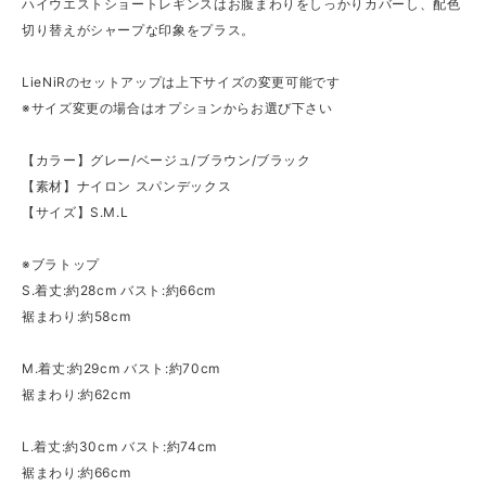
ハイウエストショートレギンスはお腹まわりをしっかりカバーし、配色
切り替えがシャープな印象をプラス。
LieNiRのセットアップは上下サイズの変更可能です
※サイズ変更の場合はオプションからお選び下さい
【カラー】グレー/ベージュ/ブラウン/ブラック
【素材】ナイロン スパンデックス
【サイズ】S.M.L
※ブラトップ
S.着丈:約28cm バスト:約66cm
裾まわり:約58cm
M.着丈:約29cm バスト:約70cm
裾まわり:約62cm
L.着丈:約30cm バスト:約74cm
裾まわり:約66cm