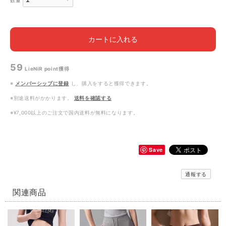
数量
カートに入れる
59
LieNiR point
獲得
※
メンバーシップに登録
し、購入をすると獲得できます。
※別途送料がかかります。
送料を確認する
※¥7,000以上のご注文で国内送料が無料になります。
Save
通報する
関連商品