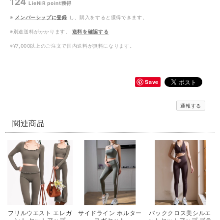
124
LieNiR point
獲得
※
メンバーシップに登録
し、購入をすると獲得できます。
※別途送料がかかります。
送料を確認する
※¥7,000以上のご注文で国内送料が無料になります。
Save
通報する
関連商品
フリルウエスト エレガ
サイドライン ホルター
バッククロス美シルエ